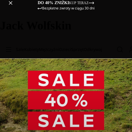
DO 40% ZNIŻKI
KUP TERAZ
Bezpłatne zwroty w ciągu 30 dni
Jack Wolfskin
Sale
Kobiety
Mężczyźni
Dzieci
Sprzęt
Odkrywaj