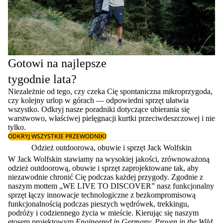
Gotowi na najlepsze
tygodnie lata?
Niezależnie od tego, czy czeka Cię spontaniczna mikroprzygoda,
czy kolejny urlop w górach — odpowiedni sprzęt ułatwia
wszystko. Odkryj nasze poradniki dotyczące
ubierania się
warstwowo
, właściwej
pielęgnacji kurtki przeciwdeszczowej
i nie
tylko.
ODKRYJ WSZYSTKIE PRZEWODNIKI
Odzież outdoorowa, obuwie i sprzęt Jack Wolfskin
W Jack Wolfskin stawiamy na wysokiej jakości, zrównoważoną
odzież outdoorową, obuwie i sprzęt zaprojektowane tak, aby
niezawodnie chronić Cię podczas każdej przygody. Zgodnie z
naszym mottem „WE LIVE TO DISCOVER” nasz funkcjonalny
sprzęt łączy innowacje technologiczne z bezkompromisową
funkcjonalnością podczas pieszych wędrówek, trekkingu,
podróży i codziennego życia w mieście. Kierując się naszym
etosem projektowym
Engineered in Germany, Proven in the Wild
,