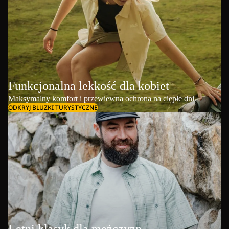
Funkcjonalna lekkość dla kobiet
Maksymalny komfort i przewiewna ochrona na ciepłe dni.
ODKRYJ BLUZKI TURYSTYCZNE
Letni klasyk dla mężczyzn