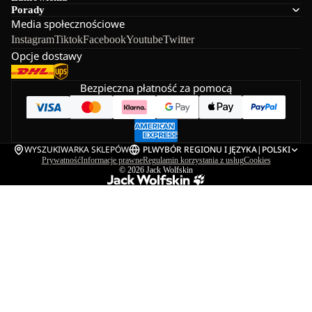
Porady
Media społecznościowe
Instagram
Tiktok
Facebook
Youtube
Twitter
Opcje dostawy
Bezpieczna płatność za pomocą
WYSZUKIWARKA SKLEPÓW
PL
WYBÓR REGIONU I JĘZYKA
|
POLSKI
Prywatność
Informacje prawne
Regulamin korzystania z usług
Cookies
© 2026
Jack Wolfskin