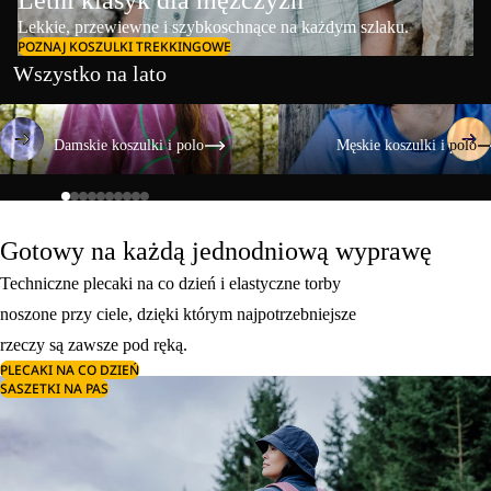
Lekkie, przewiewne i szybkoschnące na każdym szlaku.
POZNAJ KOSZULKI TREKKINGOWE
Wszystko na lato
Damskie koszulki i polo
Męskie koszulki i polo
Damskie koszulki i polo
Męskie koszulki i polo
Gotowy na każdą jednodniową wyprawę
Techniczne plecaki na co dzień i elastyczne torby
noszone przy ciele, dzięki którym najpotrzebniejsze
rzeczy są zawsze pod ręką.
PLECAKI NA CO DZIEŃ
SASZETKI NA PAS