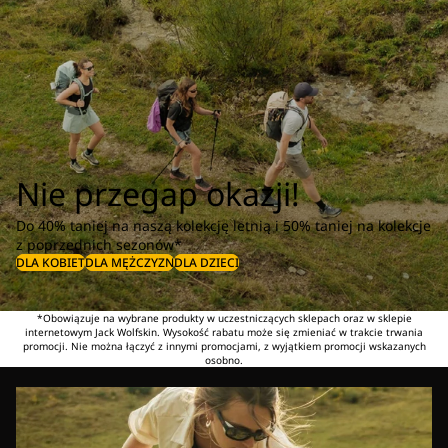
Nie przegap okazji!
Do 40% taniej na naszą kolekcję letnią i 50% taniej na kolekcje
z poprzednich sezonów*
DLA KOBIET
DLA MĘŻCZYZN
DLA DZIECI
*Obowiązuje na wybrane produkty w uczestniczących sklepach oraz w sklepie
internetowym Jack Wolfskin. Wysokość rabatu może się zmieniać w trakcie trwania
promocji. Nie można łączyć z innymi promocjami, z wyjątkiem promocji wskazanych
osobno.