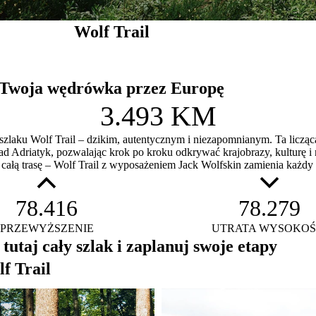
Wolf Trail
Twoja wędrówka przez Europę
3.493 KM
szlaku Wolf Trail – dzikim, autentycznym i niezapomnianym. Ta licz
d Adriatyk, pozwalając krok po kroku odkrywać krajobrazy, kulturę 
y całą trasę – Wolf Trail z wyposażeniem Jack Wolfskin zamienia każ
78.416
78.279
PRZEWYŻSZENIE
UTRATA WYSOKOŚ
tutaj cały szlak i zaplanuj swoje etapy
f Trail