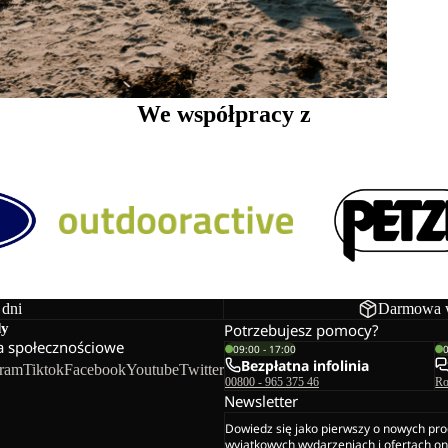
We współpracy z
 dni
Darmowa w
dy
Potrzebujesz pomocy?
 społecznościowe
09:00 - 17:00
Bezpłatna infolinia
gram
Tiktok
Facebook
Youtube
Twitter
00800 - 965 375 46
Ro
Newsletter
Dowiedz się jako pierwszy o nowych pro
wyjątkowych wydarzeniach i ofertach on