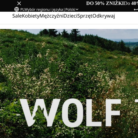
DO 50% ZNIŻKI
Do
40
PL
Wybór regionu i języka
|
Polski
Sale
Kobiety
Mężczyźni
Dzieci
Sprzęt
Odkrywaj
Strona główna
/
Wolf Trail