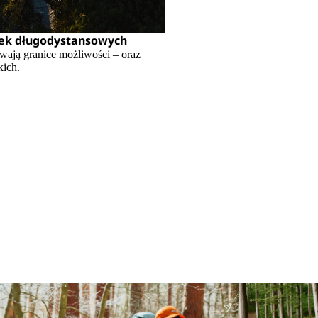
wek długodystansowych
ają granice możliwości – oraz
kich.