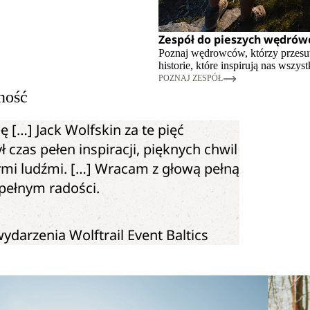
Zespół do pieszych wędró
Poznaj wędrowców, którzy przesuw
historie, które inspirują nas wszyst
POZNAJ ZESPÓŁ
ność
ę […] Jack Wolfskin za te pięć
ł czas pełen inspiracji, pięknych chwil
ymi ludźmi. […] Wracam z głową pełną
pełnym radości.
ydarzenia Wolftrail Event Baltics