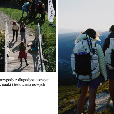
 przygody z długodystansowymi
 nauki i testowania nowych