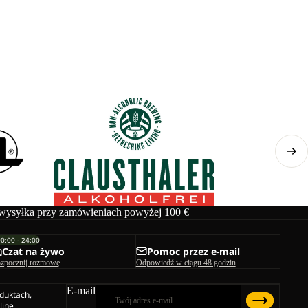
ysyłka przy zamówieniach powyżej 100 €
00:00 - 24:00
Czat na żywo
Pomoc przez e-mail
zpocznij rozmowę
Odpowiedź w ciągu 48 godzin
E-mail
duktach,
line