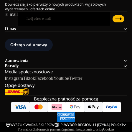
Dowiedz się jako pierwszy o nowych produktach, wyjątkowych
wydarzeniach i ofertach online
E-mail
O nas
Zamówienia
Porady
Media społecznościowe
Instagram
Tiktok
Facebook
Youtube
Twitter
Opcje dostawy
Bezpieczna płatność za pomocą
WYSZUKIWARKA SKLEPÓW
PL
WYBÓR REGIONU I JĘZYKA
|
POLSKI
Prywatność
Informacje prawne
Regulamin korzystania z usług
Cookies