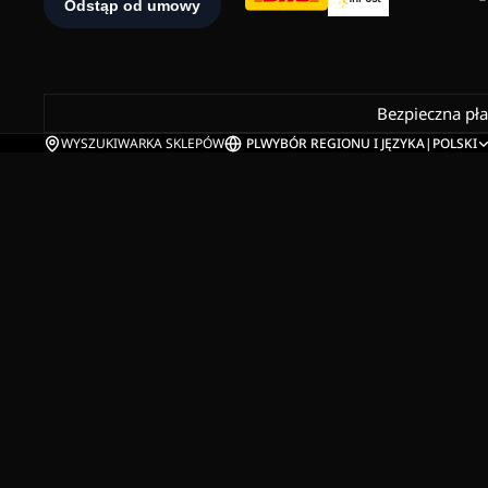
Bezpieczna pł
WYSZUKIWARKA SKLEPÓW
PL
WYBÓR REGIONU I JĘZYKA
|
POLSKI