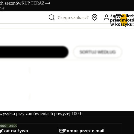
ich sezonów
KUP TERAZ
0 €
Łączna licz
Czego szukasz?
przedmiot
w koszyku:
SORTUJ WEDŁUG
WOLFTRAIL
DOWN
-7,
M RDS
WOLFTRAIL DOWN -7, 195CM RDS
195CM
2.199,00 zł
RDS
ysyłka przy zamówieniach powyżej 100 €
00:00 - 24:00
Czat na żywo
Pomoc przez e-mail