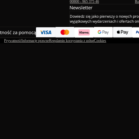
00800 - 965 375 46
Ro
Newsletter
Dowiedz się jako pierwszy o nowych pro
wyjątkowych wydarzeniach i ofertach on
atność za pomocą
Prywatność
Informacje prawne
Regulamin korzystania z usług
Cookies