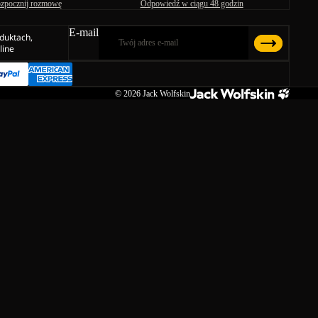
zpocznij rozmowę
Odpowiedź w ciągu 48 godzin
E-mail
duktach,
line
© 2026
Jack Wolfskin