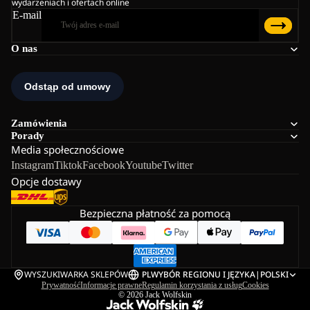
wydarzeniach i ofertach online
E-mail
O nas
Zamówienia
Porady
Media społecznościowe
Instagram
Tiktok
Facebook
Youtube
Twitter
Opcje dostawy
Bezpieczna płatność za pomocą
WYSZUKIWARKA SKLEPÓW
PL
WYBÓR REGIONU I JĘZYKA
|
POLSKI
Prywatność
Informacje prawne
Regulamin korzystania z usług
Cookies
© 2026
Jack Wolfskin