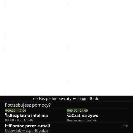
SERENE
YUMA
18
Sale
SERENE
YUMA 18
Cena Sale
149,99 zł
Cena
319,00 zł
regularna
299,99 zł
BERKELEY
YUMA
24
18
Sale
BERKELEY 24
YUMA 18
349,00 zł
Cena Sale
191,99 zł
Cena
regularna
319,99 zł
Bezpłatne zwroty w ciągu 30 dni
Potrzebujesz pomocy?
09:00 - 17:00
00:00 - 24:00
Bezpłatna infolinia
Czat na żywo
00800 - 965 375 46
Rozpocznij rozmowę
Pomoc przez e-mail
Odpowiedź w ciągu 48 godzin