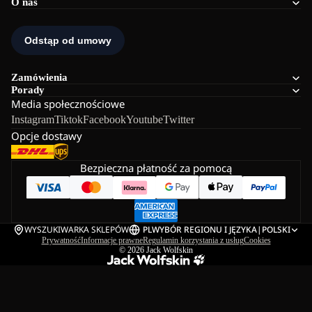
O nas
Zamówienia
Porady
Media społecznościowe
Instagram
Tiktok
Facebook
Youtube
Twitter
Opcje dostawy
Bezpieczna płatność za pomocą
WYSZUKIWARKA SKLEPÓW
PL
WYBÓR REGIONU I JĘZYKA
|
POLSKI
Prywatność
Informacje prawne
Regulamin korzystania z usług
Cookies
© 2026
Jack Wolfskin