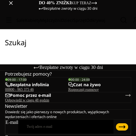
DO 40% ZNIŻKI
KUP TERAZ
Bezpłatne zwroty w ciągu 30 dni
Sale
Kobiety
Mężczyźni
Dzieci
Sprzęt
Odkrywaj
Szukaj
Bezpłatne zwroty w ciągu 30 dni
Potrzebujesz pomocy?
09:00 - 17:00
00:00 - 24:00
Bezpłatna infolinia
Czat na żywo
00800 - 965 375 46
Rozpocznij rozmowę
Pomoc przez e-mail
Odpowiedź w ciągu 48 godzin
Newsletter
Dowiedz się jako pierwszy o nowych produktach, wyjątkowych
wydarzeniach i ofertach online
E-mail