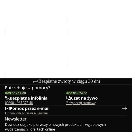
TRAILTIME 2L JKT M
TRAILTIME 2L JKT M
M
M
549,00 zł
Cena Sale
329,99 zł
Cena
regularna
549,99 zł
TRAILTIME
TRAILTIME
2L
2L
JKT
Wyprzedane
JKT
TRAILTIME 2L JKT M
TRAILTIME 2L JKT M
M
M
549,00 zł
Cena Sale
329,99 zł
Cena
regularna
549,99 zł
Bezpłatne zwroty w ciągu 30 dni
Potrzebujesz pomocy?
09:00 - 17:00
00:00 - 24:00
Bezpłatna infolinia
Czat na żywo
00800 - 965 375 46
Rozpocznij rozmowę
Pomoc przez e-mail
Odpowiedź w ciągu 48 godzin
Newsletter
Dowiedz się jako pierwszy o nowych produktach, wyjątkowych
wydarzeniach i ofertach online