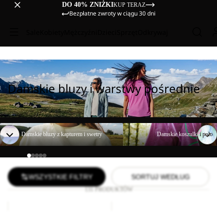
DO 40% ZNIŻKI
KUP TERAZ
Bezpłatne zwroty w ciągu 30 dni
Sale
Kobiety
Mężczyźni
Dzieci
Sprzęt
Odkrywaj
Damskie bluzy i warstwy pośrednie
Damskie bluzy z kapturem i swetry
Damskie koszulki i polo
Damskie bluzy z kapturem i swetry
Damskie koszulki i polo
WSZYSTKIE FILTRY
SORTUJ WEDŁUG
131 PRODUKTÓW
BAJA
SKY
FLANNEL
THERMAL