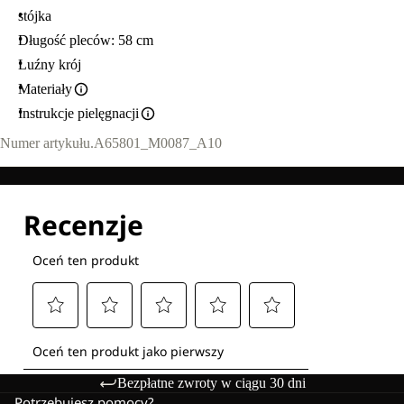
stójka
Długość pleców: 58 cm
Luźny krój
Materiały
Instrukcje pielęgnacji
Numer artykułu.
A65801_M0087_A10
Bezpłatne zwroty w ciągu 30 dni
Potrzebujesz pomocy?