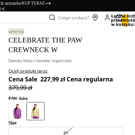
ich sezonów
KUP TERAZ
0 €
Łączna licz
Czego szukasz?
przedmiot
w koszyku:
LIFESTYLE
CELEBRATE THE PAW
CREWNECK W
Damska bluza z bawełny organicznej
Oceń produkt teraz
Cena Sale
227,99 zł
Cena regularna
379,99 zł
PAW daisy
Size
XS