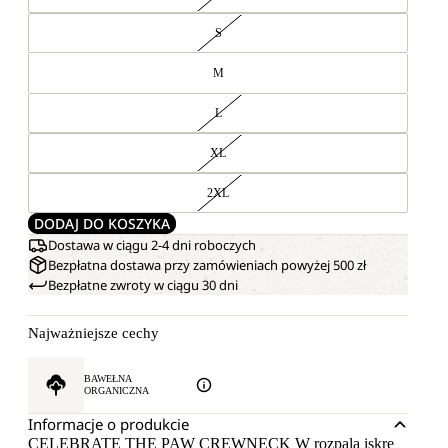
S
M
L
XL
2XL
DODAJ DO KOSZYKA
Dostawa w ciągu 2-4 dni roboczych
Bezpłatna dostawa przy zamówieniach powyżej 500 zł
Bezpłatne zwroty w ciągu 30 dni
Najważniejsze cechy
BAWEŁNA
ORGANICZNA
Informacje o produkcie
CELEBRATE THE PAW CREWNECK W rozpala iskrę