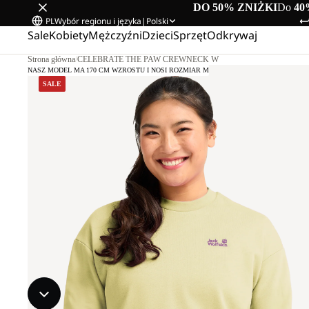
DO 50% ZNIŻKI
Do
40
PL
Wybór regionu i języka
|
Polski
Sale
Kobiety
Mężczyźni
Dzieci
Sprzęt
Odkrywaj
Strona główna
/
CELEBRATE THE PAW CREWNECK W
NASZ MODEL MA 170 CM WZROSTU I NOSI ROZMIAR M
SALE