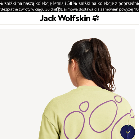
%
zniżki na naszą kolekcję letnią i
50%
zniżki na kolekcje z poprzedn
Bezpłatne zwroty w ciągu 30 dni
Darmowa dostawa dla zamówień powyżej 10