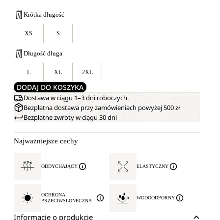
Krótka długość
XS
S
Długość długa
L
XL
2XL
DODAJ DO KOSZYKA
Dostawa w ciągu 1–3 dni roboczych
Bezpłatna dostawa przy zamówieniach powyżej 500 zł
Bezpłatne zwroty w ciągu 30 dni
Najważniejsze cechy
ODDYCHAJĄCY
ELASTYCZNY
OCHRONA
WODOODPORNY
PRZECIWSŁONECZNA
Informacje o produkcie