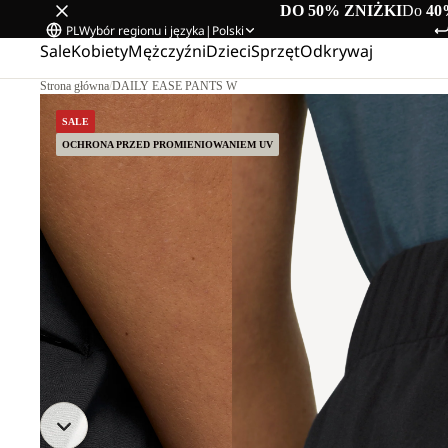
DO 50% ZNIŻKI
Do
40
PL
Wybór regionu i języka
|
Polski
Sale
Kobiety
Mężczyźni
Dzieci
Sprzęt
Odkrywaj
Strona główna
/
DAILY EASE PANTS W
SALE
OCHRONA PRZED PROMIENIOWANIEM UV