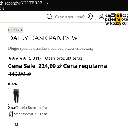
ich sezonów
KUP TERAZ
0 €
Łączna licz
Czego szukasz?
przedmiot
w koszyku:
LIFESTYLE
DAILY EASE PANTS W
Długie spodnie damskie z ochroną przeciwsłoneczną
5.0
(1)
Oceń produkt teraz
Czytaj
Cena Sale
224,99 zł
Cena regularna
1
Recenzję.
449,99 zł
Łącze
do
tej
black
samej
strony.
Size
Tabela Rozmiarów
Standardowa długość
M