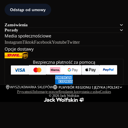
Zamówienia
Porady
Media społecznościowe
Instagram
Tiktok
Facebook
Youtube
Twitter
Opcje dostawy
Bezpieczna płatność za pomocą
WYSZUKIWARKA SKLEPÓW
PL
WYBÓR REGIONU I JĘZYKA
|
POLSKI
Prywatność
Informacje prawne
Regulamin korzystania z usług
Cookies
© 2026
Jack Wolfskin