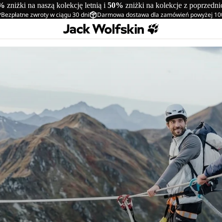
%
zniżki na naszą kolekcję letnią i
50%
zniżki na kolekcje z poprzedn
Bezpłatne zwroty w ciągu 30 dni
Darmowa dostawa dla zamówień powyżej 10