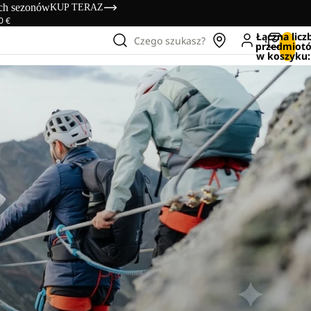
ich sezonów
KUP TERAZ
0 €
Łączna licz
Czego szukasz?
przedmiot
w koszyku: