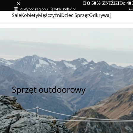
DO 50% ZNIŻKI
Do
40
PL
Wybór regionu i języka
|
Polski
Sale
Kobiety
Mężczyźni
Dzieci
Sprzęt
Odkrywaj
Strona główna
/
Sprzęt outdoorowy
Sprzęt outdoorowy