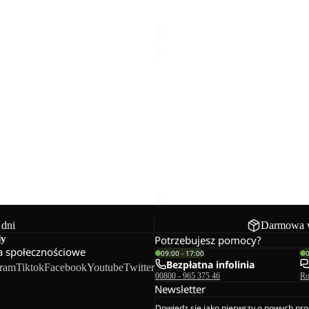
39,99 zł
Cena regularna
Cena Sale
124,99 zł
Cena re
249,99 zł
SPROUT
5
Sale
UT 10
SPROUT 5
4,99 zł
Cena regularna
Cena Sale
69,99 zł
Cena reg
139,99 zł
 dni
Darmowa w
dy
Potrzebujesz pomocy?
 społecznościowe
09:00 - 17:00
Bezpłatna infolinia
gram
Tiktok
Facebook
Youtube
Twitter
00800 - 965 375 46
Ro
Newsletter
Dowiedz się jako pierwszy o nowych pro