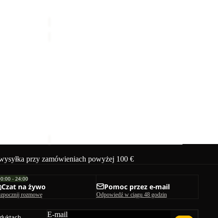
gularna
Cena Sale
59,99 zł
Cena regularna
99,99 zł
KONYA
WASHBAG
Sale
KONYA WASHBAG
ularna
Cena Sale
119,99 zł
Cena regularna
199,99 zł
ysyłka przy zamówieniach powyżej 100 €
00:00 - 24:00
Czat na żywo
Pomoc przez e-mail
zpocznij rozmowę
Odpowiedź w ciągu 48 godzin
E-mail
duktach,