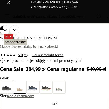
DO 40% ZNIŻKI
KUP TERAZ
Bezpłatne zwroty w ciągu 30 dni
Sale
Kobiety
Mężczyźni
Dzieci
Sprzęt
Odkrywaj
/
11
OTWÓRZ
OTWÓRZ
OTWÓRZ
OTWÓRZ
OTWÓRZ
OTWÓRZ
OTWÓRZ
OTWÓRZ
OTWÓRZ
OTWÓRZ
OTWÓRZ
WĘDRÓWKI
OBRAZ
OBRAZ
OBRAZ
OBRAZ
OBRAZ
OBRAZ
OBRAZ
OBRAZ
OBRAZ
OBRAZ
OBRAZ
SALE
WILD HIKE TEXAPORE LOW M
NA
NA
NA
NA
NA
NA
NA
NA
NA
NA
NA
WODOODPORNY
PEŁNYM
PEŁNYM
PEŁNYM
PEŁNYM
PEŁNYM
PEŁNYM
PEŁNYM
PEŁNYM
PEŁNYM
PEŁNYM
PEŁNYM
Męskie nieprzemakalne buty na wędrówki
EKRANIE
EKRANIE
EKRANIE
EKRANIE
EKRANIE
EKRANIE
EKRANIE
EKRANIE
EKRANIE
EKRANIE
EKRANIE
5.0
(1)
Oceń produkt teraz
Czytaj
Ten produkt nie jest objęty kodami promocyjnymi
1
Recenzję.
Cena Sale
384,99 zł
Cena regularna
549,99 zł
Łącze
do
tej
oyster
samej
strony.
Size
Tabela Rozmiarów
39.5