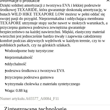
Informacje o produkcie
Dzięki solidnej amortyzacji z tworzywa EVA i lekkiej podeszwie
środkowej TEXARIDE, która gwarantuje doskonałą amortyzację, w
butach WILD HIKE TEXAPORE LOW możesz w pełni oddać się
swojej pasji do przygód. Nieprzemakalna i oddychająca membrana
TEXAPORE utrzymuje stopy suche nawet w mokrych warunkach, a
przyczepna gumowa podeszwa zewnętrzna gwarantuje
bezpieczeństwo na każdej nawierzchni. Miękki, elastyczny materiał
wierzchni jest jednocześnie bardzo trwały i zapewnia całodzienny
komfort podczas aktywnych wędrówek w każdym terenie, czy to w
pobliskich parkach, czy na górskich szlakach.
Wodoodporne buty turystyczne
nieprzemakalność
oddychalność
podeszwa środkowa z tworzywa EVA
przyczepna podeszwa gumowa
wytrzymała cholewka z materiału syntetycznego
Waga: 0.88 kg
Numer artykułu.
A65577_A0084_F11
Zintegrowane technologie