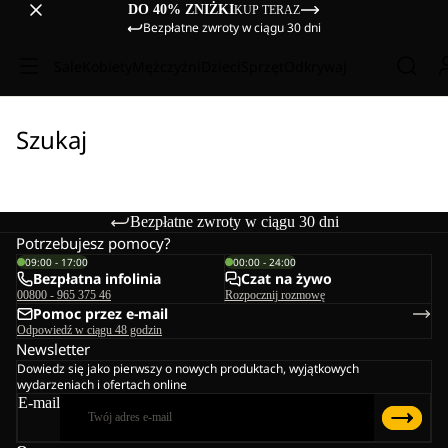
DO 40% ZNIŻKI
KUP TERAZ
Bezpłatne zwroty w ciągu 30 dni
Sale
Kobiety
Mężczyźni
Dzieci
Sprzęt
Odkrywaj
Szukaj
Bezpłatne zwroty w ciągu 30 dni
Potrzebujesz pomocy?
09:00 - 17:00
00:00 - 24:00
Bezpłatna infolinia
Czat na żywo
00800 - 965 375 46
Rozpocznij rozmowę
Pomoc przez e-mail
Odpowiedź w ciągu 48 godzin
Newsletter
Dowiedz się jako pierwszy o nowych produktach, wyjątkowych
wydarzeniach i ofertach online
E-mail