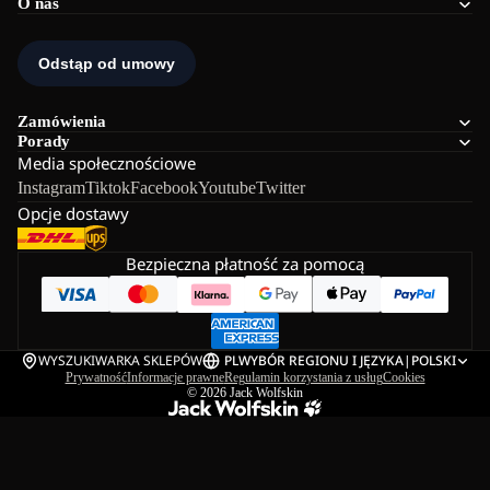
O nas
Zamówienia
Porady
Media społecznościowe
Instagram
Tiktok
Facebook
Youtube
Twitter
Opcje dostawy
Bezpieczna płatność za pomocą
WYSZUKIWARKA SKLEPÓW
PL
WYBÓR REGIONU I JĘZYKA
|
POLSKI
Prywatność
Informacje prawne
Regulamin korzystania z usług
Cookies
© 2026
Jack Wolfskin