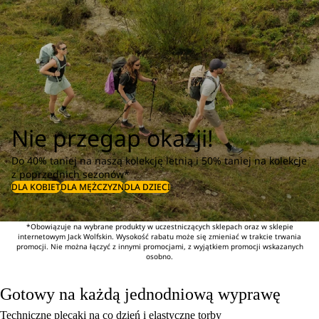
Nie przegap okazji!
Do 40% taniej na naszą kolekcję letnią i 50% taniej na kolekcje
z poprzednich sezonów*
DLA KOBIET
DLA MĘŻCZYZN
DLA DZIECI
*Obowiązuje na wybrane produkty w uczestniczących sklepach oraz w sklepie
internetowym Jack Wolfskin. Wysokość rabatu może się zmieniać w trakcie trwania
promocji. Nie można łączyć z innymi promocjami, z wyjątkiem promocji wskazanych
osobno.
Gotowy na każdą jednodniową wyprawę
Techniczne plecaki na co dzień i elastyczne torby