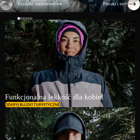
Koszulki outdoorowe
Plecaki i torby
Funkcjonalna lekkość dla kobiet
ODKRYJ BLUZKI TURYSTYCZNE