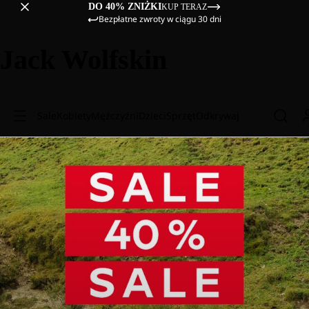
DO 40% ZNIŻKI
KUP TERAZ
Bezpłatne zwroty w ciągu 30 dni
Jack Wolfskin
Sale
Kobiety
Mężczyźni
Dzieci
Sprzęt
Odkrywaj