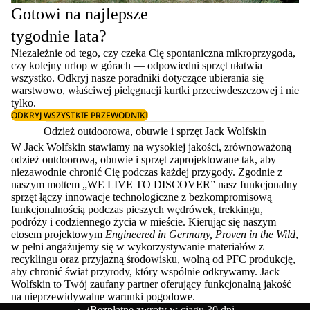
Gotowi na najlepsze
tygodnie lata?
Niezależnie od tego, czy czeka Cię spontaniczna mikroprzygoda,
czy kolejny urlop w górach — odpowiedni sprzęt ułatwia
wszystko. Odkryj nasze poradniki dotyczące
ubierania się
warstwowo
, właściwej
pielęgnacji kurtki przeciwdeszczowej
i nie
tylko.
ODKRYJ WSZYSTKIE PRZEWODNIKI
Odzież outdoorowa, obuwie i sprzęt Jack Wolfskin
W Jack Wolfskin stawiamy na wysokiej jakości, zrównoważoną
odzież outdoorową, obuwie i sprzęt zaprojektowane tak, aby
niezawodnie chronić Cię podczas każdej przygody. Zgodnie z
naszym mottem „WE LIVE TO DISCOVER” nasz funkcjonalny
sprzęt łączy innowacje technologiczne z bezkompromisową
funkcjonalnością podczas pieszych wędrówek, trekkingu,
podróży i codziennego życia w mieście. Kierując się naszym
etosem projektowym
Engineered in Germany, Proven in the Wild
,
w pełni angażujemy się w wykorzystywanie materiałów z
recyklingu oraz przyjazną środowisku, wolną od PFC produkcję,
aby chronić świat przyrody, który wspólnie odkrywamy. Jack
Wolfskin to Twój zaufany partner oferujący funkcjonalną jakość
na nieprzewidywalne warunki pogodowe.
Bezpłatne zwroty w ciągu 30 dni