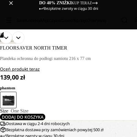
DO 40% ZNIŻKI
KUP TERAZ
Bezpłatne zwroty w ciągu 30 dni
Sale
Kobiety
Mężczyźni
Dzieci
Sprzęt
Odkrywaj
/
03
OTWÓRZ
OTWÓRZ
OTWÓRZ
DISCOVERY
OBRAZ
OBRAZ
OBRAZ
FLOORSAVER NORTH TIMER
NA
NA
NA
PEŁNYM
PEŁNYM
PEŁNYM
Plandeka ochronna do podłogi namiotu 216 x 77 cm
EKRANIE
EKRANIE
EKRANIE
Oceń produkt teraz
139,00 zł
phantom
Size
One Size
DODAJ DO KOSZYKA
Dostawa w ciągu 2-4 dni roboczych
Bezpłatna dostawa przy zamówieniach powyżej 500 zł
Bezpłatne zwroty w ciągu 30 dni