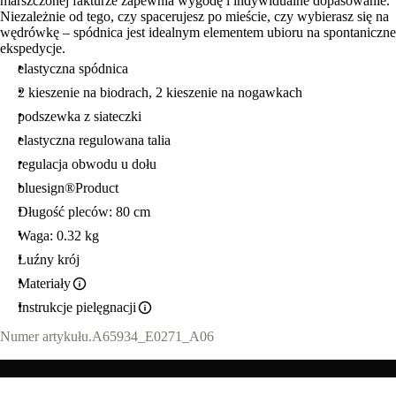
marszczonej fakturze zapewnia wygodę i indywidualne dopasowanie.
Niezależnie od tego, czy spacerujesz po mieście, czy wybierasz się na
wędrówkę – spódnica jest idealnym elementem ubioru na spontaniczne
ekspedycje.
elastyczna spódnica
2 kieszenie na biodrach, 2 kieszenie na nogawkach
podszewka z siateczki
elastyczna regulowana talia
regulacja obwodu u dołu
bluesign®Product
Długość pleców: 80 cm
Waga: 0.32 kg
Luźny krój
Materiały
Instrukcje pielęgnacji
Numer artykułu.
A65934_E0271_A06