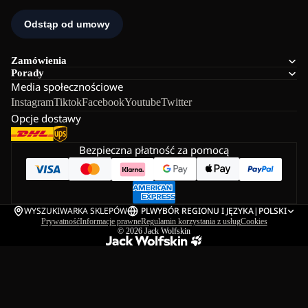
Zamówienia
Porady
Media społecznościowe
Instagram
Tiktok
Facebook
Youtube
Twitter
Opcje dostawy
Bezpieczna płatność za pomocą
WYSZUKIWARKA SKLEPÓW
PL
WYBÓR REGIONU I JĘZYKA
|
POLSKI
Prywatność
Informacje prawne
Regulamin korzystania z usług
Cookies
© 2026
Jack Wolfskin