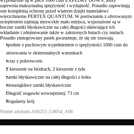
wyposażone są w puch 1000 cuin EXPEDRY DOWN, który
zapewnia maksymalną sprężystość i wydajność. Ponadto zapewniają
one kompletną ochronę przed wiatrem dzięki materiałowi
wierzchniemu PERTEX QUANTUM. W porównaniu z oferowanym
ociepleniem zajmują niezwykle mało miejsca, wyposażone są w
boczne zamki błyskawiczne na całej długości ułatwiające ich
wkładanie i zdejmowanie także w założonych butach czy nartach.
Ponadto zintegrowany pasek gwarantuje, że się nie zsuwają.
spodnie z puchowym wypełnieniem o sprężystości 1000 cuin do
stosowania w ekstremalnych warunkach
wraz z pokrowcem
2 kieszenie na biodrach, 2 kieszenie z tyłu
zamki błyskawiczne na całej długości z boku
nienasiąkliwe zamki błyskawiczne
Długość nogawki wewnętrznej: 73 cm
Regularny krój
Numer artykułu.
A60253_G0054_A06