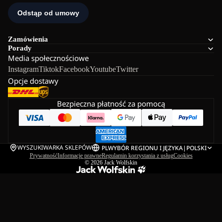
Zamówienia
Porady
Media społecznościowe
Instagram
Tiktok
Facebook
Youtube
Twitter
Opcje dostawy
Bezpieczna płatność za pomocą
WYSZUKIWARKA SKLEPÓW
PL
WYBÓR REGIONU I JĘZYKA
|
POLSKI
Prywatność
Informacje prawne
Regulamin korzystania z usług
Cookies
© 2026
Jack Wolfskin