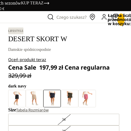
ich sezonów
KUP TERAZ
0 €
Łączna licz
Czego szukasz?
przedmiot
w koszyku:
LIFESTYLE
DESERT SKORT W
Damskie spódnicospodnie
Oceń produkt teraz
Cena Sale
197,99 zł
Cena regularna
329,99 zł
dark navy
Size
Tabela Rozmiarów
34