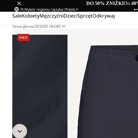
DO 50% ZNIŻKI
Do
40
PL
Wybór regionu i języka
|
Polski
Sale
Kobiety
Mężczyźni
Dzieci
Sprzęt
Odkrywaj
Strona główna
/
DESERT SKORT W
SALE