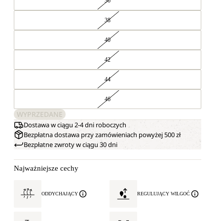
36
38
40
42
44
46
WYPRZEDANE
Dostawa w ciągu 2-4 dni roboczych
Bezpłatna dostawa przy zamówieniach powyżej 500 zł
Bezpłatne zwroty w ciągu 30 dni
Najważniejsze cechy
ODDYCHAJĄCY
REGULUJĄCY WILGOĆ