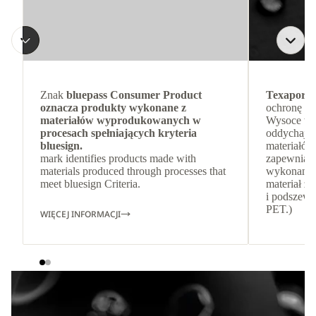
Znak
bluepass Consumer Product
Texapore 
oznacza produkty wykonane z
ochronę pr
materiałów wyprodukowanych w
Wysoce wod
procesach spełniających kryteria
oddychając
bluesign.
materiałów
mark identifies products made with
zapewnia s
materials produced through processes that
wykonana 
meet bluesign Criteria.
materiał z
i podszewk
PET.)
WIĘCEJ INFORMACJI