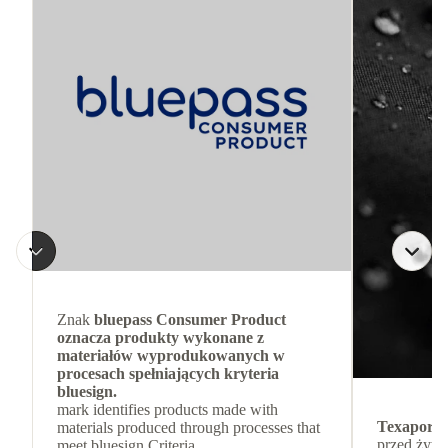
Znak
bluepass Consumer Product
oznacza produkty wykonane z
materiałów wyprodukowanych w
procesach spełniających kryteria
bluesign.
mark identifies products made with
Texapore
materials produced through processes that
przed żywi
meet bluesign Criteria.