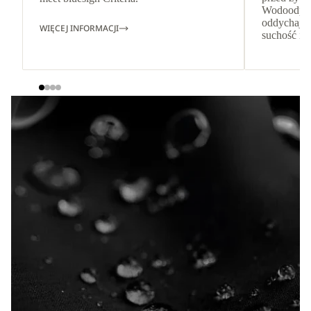
Wodoodporn
oddychając
WIĘCEJ INFORMACJI
suchość i k