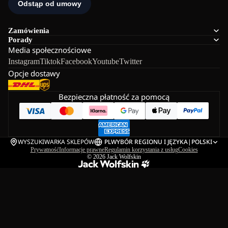
Zamówienia
Porady
Media społecznościowe
Instagram
Tiktok
Facebook
Youtube
Twitter
Opcje dostawy
Bezpieczna płatność za pomocą
WYSZUKIWARKA SKLEPÓW
PL
WYBÓR REGIONU I JĘZYKA
|
POLSKI
Prywatność
Informacje prawne
Regulamin korzystania z usług
Cookies
© 2026
Jack Wolfskin