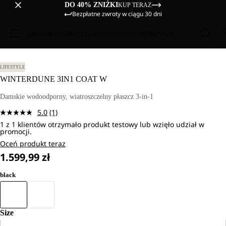
DO 40% ZNIŻKI
KUP TERAZ
Bezpłatne zwroty w ciągu 30 dni
Sale
Kobiety
Mężczyźni
Dzieci
Sprzęt
Odkrywaj
LIFESTYLE
WINTERDUNE 3IN1 COAT W
Damskie wodoodporny, wiatroszczelny płaszcz 3-in-1
5.0
(1)
Czytaj
1 z 1 klientów otrzymało produkt testowy lub wzięło udział w
1
promocji.
Recenzję.
Łącze
Oceń produkt teraz
do
1.599,99 zł
tej
samej
strony.
black
Size