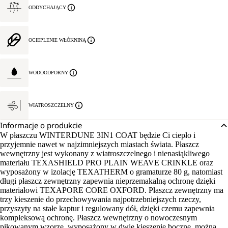
ODDYCHAJĄCY
OCIEPLENIE WŁÓKNINĄ
WODOODPORNY
WIATROSZCZELNY
Informacje o produkcie
W płaszczu WINTERDUNE 3IN1 COAT będzie Ci ciepło i
przyjemnie nawet w najzimniejszych miastach świata. Płaszcz
wewnętrzny jest wykonany z wiatroszczelnego i nienasiąkliwego
materiału TEXASHIELD PRO PLAIN WEAVE CRINKLE oraz
wyposażony w izolację TEXATHERM o gramaturze 80 g, natomiast
długi płaszcz zewnętrzny zapewnia nieprzemakalną ochronę dzięki
materiałowi TEXAPORE CORE OXFORD. Płaszcz zewnętrzny ma
trzy kieszenie do przechowywania najpotrzebniejszych rzeczy,
przyszyty na stałe kaptur i regulowany dół, dzięki czemu zapewnia
kompleksową ochronę. Płaszcz wewnętrzny o nowoczesnym
pikowanym wzorze, wyposażony w dwie kieszenie boczne, można