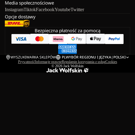
Media społecznościowe
Instagram
Tiktok
Facebook
Youtube
Twitter
Opcje dostawy
Bezpieczna płatność za pomocą
WYSZUKIWARKA SKLEPÓW
PL
WYBÓR REGIONU I JĘZYKA
|
POLSKI
Prywatność
Informacje prawne
Regulamin korzystania z usług
Cookies
© 2026
Jack Wolfskin