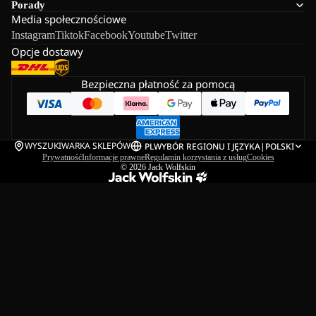
Porady
Media społecznościowe
Instagram
Tiktok
Facebook
Youtube
Twitter
Opcje dostawy
Bezpieczna płatność za pomocą
WYSZUKIWARKA SKLEPÓW
PL
WYBÓR REGIONU I JĘZYKA
|
POLSKI
Prywatność
Informacje prawne
Regulamin korzystania z usług
Cookies
© 2026
Jack Wolfskin