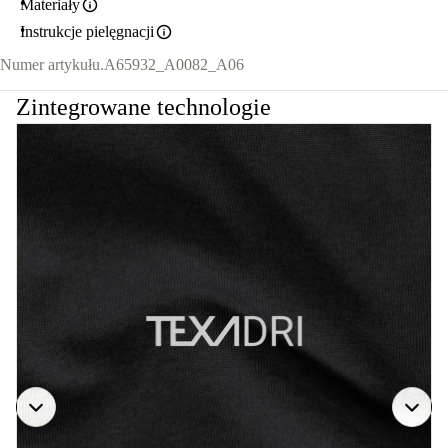
Materiały
Instrukcje pielęgnacji
Numer artykułu.
A65932_A0082_A06
Zintegrowane technologie