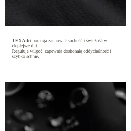
TEXAdri
pomaga zachować suchość i świeżość w
cieplejsze dni.
Reguluje wilgoć, zapewnia doskonałą oddychalność i
szybko schnie.