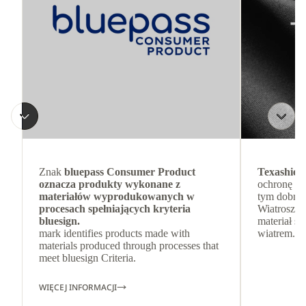
Znak
bluepass Consumer Product
Texashiel
oznacza produkty wykonane z
ochronę pr
materiałów wyprodukowanych w
tym dobrą 
procesach spełniających kryteria
Wiatroszcz
bluesign.
materiał s
mark identifies products made with
wiatrem.
materials produced through processes that
meet bluesign Criteria.
WIĘCEJ INFORMACJI