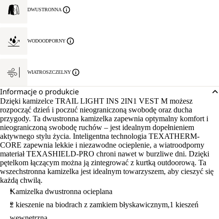
DWUSTRONNA
WODOODPORNY
WIATROSZCZELNY
Informacje o produkcie
Dzięki kamizelce TRAIL LIGHT INS 2IN1 VEST M możesz
rozpocząć dzień i poczuć nieograniczoną swobodę oraz ducha
przygody. Ta dwustronna kamizelka zapewnia optymalny komfort i
nieograniczoną swobodę ruchów – jest idealnym dopełnieniem
aktywnego stylu życia. Inteligentna technologia TEXATHERM-
CORE zapewnia lekkie i niezawodne ocieplenie, a wiatroodporny
materiał TEXASHIELD-PRO chroni nawet w burzliwe dni. Dzięki
pętelkom łączącym można ją zintegrować z kurtką outdoorową. Ta
wszechstronna kamizelka jest idealnym towarzyszem, aby cieszyć się
każdą chwilą.
Kamizelka dwustronna ocieplana
2 kieszenie na biodrach z zamkiem błyskawicznym,1 kieszeń
wewnętrzna