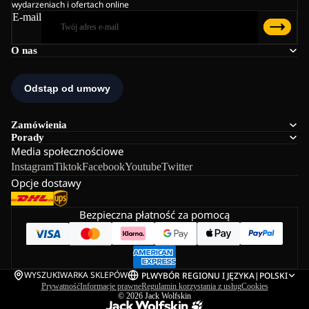
wydarzeniach i ofertach online
E-mail
O nas
Zamówienia
Porady
Media społecznościowe
Instagram
Tiktok
Facebook
Youtube
Twitter
Opcje dostawy
Bezpieczna płatność za pomocą
WYSZUKIWARKA SKLEPÓW
PL
WYBÓR REGIONU I JĘZYKA
|
POLSKI
Prywatność
Informacje prawne
Regulamin korzystania z usług
Cookies
© 2026
Jack Wolfskin