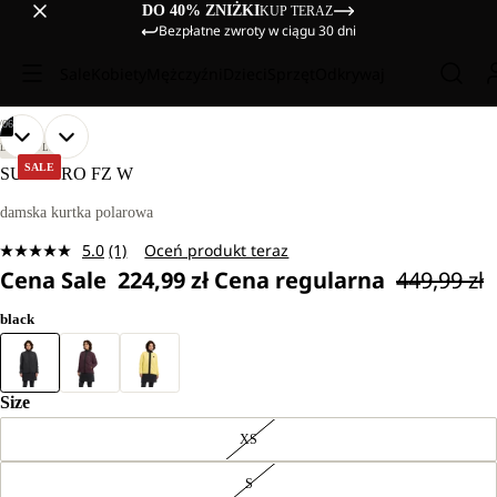
DO 40% ZNIŻKI
KUP TERAZ
Bezpłatne zwroty w ciągu 30 dni
Sale
Kobiety
Mężczyźni
Dzieci
Sprzęt
Odkrywaj
/
06
OTWÓRZ
OTWÓRZ
OTWÓRZ
OTWÓRZ
OTWÓRZ
OTWÓRZ
NASZ
NASZ
LIFESTYLE
MODEL
MODEL
OBRAZ
OBRAZ
OBRAZ
OBRAZ
OBRAZ
OBRAZ
SALE
SUMETRO FZ W
MA
MA
NA
NA
NA
NA
NA
NA
170
170
PEŁNYM
PEŁNYM
PEŁNYM
PEŁNYM
PEŁNYM
PEŁNYM
damska kurtka polarowa
CM
CM
EKRANIE
EKRANIE
EKRANIE
EKRANIE
EKRANIE
EKRANIE
WZROSTU
WZROSTU
5.0
(1)
Oceń produkt teraz
I
I
Czytaj
NOSI
NOSI
Cena Sale
224,99 zł
Cena regularna
449,99 zł
1
ROZMIAR
ROZMIAR
Recenzję.
M.
M.
Łącze
black
do
tej
samej
strony.
Size
XS
S