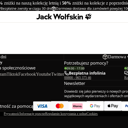
%
zniżki na naszą kolekcję letnią i
50%
zniżki na kolekcje z poprzedn
Bezpłatne zwroty w ciągu 30 dni
Darmowa dostawa dla zamówień powyżej 10
 dni
Darmowa w
dy
Potrzebujesz pomocy?
 społecznościowe
09:00 - 17:00
Bezpłatna infolinia
gram
Tiktok
Facebook
Youtube
Twitter
00800 - 965 375 46
Ro
Newsletter
Dowiedz się jako pierwszy o nowych pro
wyjątkowych wydarzeniach i ofertach on
atność za pomocą
Prywatność
Informacje prawne
Regulamin korzystania z usług
Cookies