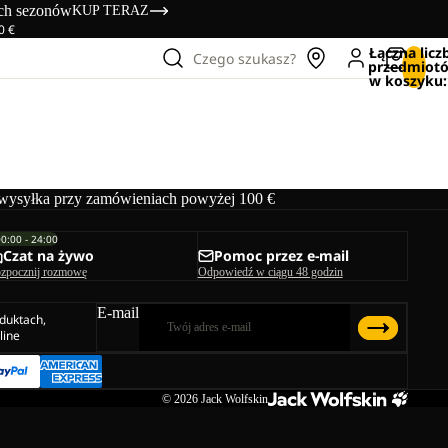
ich sezonów
KUP TERAZ
0 €
Łączna licz
Czego szukasz?
przedmiot
w koszyku:
ysyłka przy zamówieniach powyżej 100 €
00:00 - 24:00
Czat na żywo
Pomoc przez e-mail
zpocznij rozmowę
Odpowiedź w ciągu 48 godzin
E-mail
duktach,
line
© 2026
Jack Wolfskin