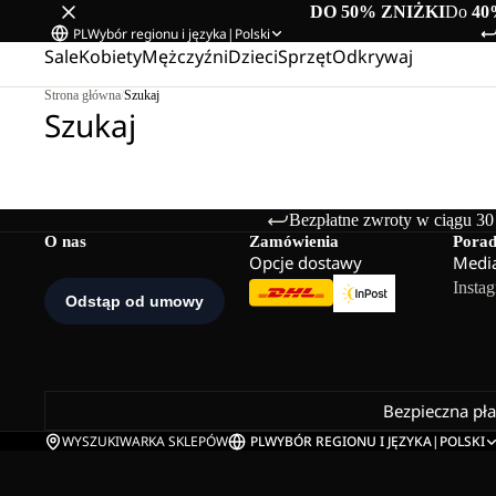
DO 50% ZNIŻKI
Do
40
PL
Wybór regionu i języka
|
Polski
Sale
Kobiety
Mężczyźni
Dzieci
Sprzęt
Odkrywaj
Strona główna
/
Szukaj
Szukaj
Bezpłatne zwroty w ciągu 30
O nas
Zamówienia
Pora
Opcje dostawy
Media
Insta
Bezpieczna pł
WYSZUKIWARKA SKLEPÓW
PL
WYBÓR REGIONU I JĘZYKA
|
POLSKI