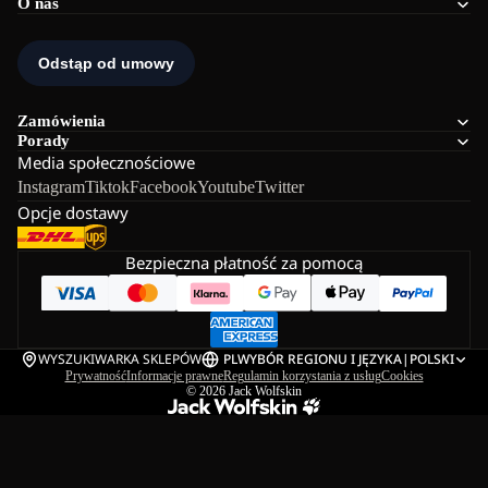
O nas
Zamówienia
Porady
Media społecznościowe
Instagram
Tiktok
Facebook
Youtube
Twitter
Opcje dostawy
Bezpieczna płatność za pomocą
WYSZUKIWARKA SKLEPÓW
PL
WYBÓR REGIONU I JĘZYKA
|
POLSKI
Prywatność
Informacje prawne
Regulamin korzystania z usług
Cookies
© 2026
Jack Wolfskin