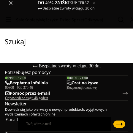
DO 40% ZNIŻKI
KUP TERAZ
Bezpłatne zwroty w ciągu 30 dni
Sale
Kobiety
Mężczyźni
Dzieci
Sprzęt
Odkrywaj
Szukaj
Bezpłatne zwroty w ciągu 30 dni
Potrzebujesz pomocy?
09:00 - 17:00
00:00 - 24:00
Bezpłatna infolinia
Czat na żywo
00800 - 965 375 46
Rozpocznij rozmowę
Pomoc przez e-mail
Odpowiedź w ciągu 48 godzin
Newsletter
Dowiedz się jako pierwszy o nowych produktach, wyjątkowych
wydarzeniach i ofertach online
E-mail