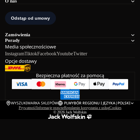
O nas
Zamówienia
Porady
Media społecznościowe
Instagram
Tiktok
Facebook
Youtube
Twitter
Opcje dostawy
Bezpieczna płatność za pomocą
WYSZUKIWARKA SKLEPÓW
PL
WYBÓR REGIONU I JĘZYKA
|
POLSKI
Prywatność
Informacje prawne
Regulamin korzystania z usług
Cookies
© 2026
Jack Wolfskin