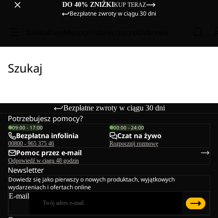
DO 40% ZNIŻKI
KUP TERAZ
Bezpłatne zwroty w ciągu 30 dni
Sale
Kobiety
Mężczyźni
Dzieci
Sprzęt
Odkrywaj
Szukaj
Bezpłatne zwroty w ciągu 30 dni
Potrzebujesz pomocy?
09:00 - 17:00
00:00 - 24:00
Bezpłatna infolinia
Czat na żywo
00800 - 965 375 46
Rozpocznij rozmowę
Pomoc przez e-mail
Odpowiedź w ciągu 48 godzin
Newsletter
Dowiedz się jako pierwszy o nowych produktach, wyjątkowych
wydarzeniach i ofertach online
E-mail