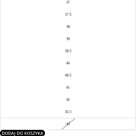
37
37.5
38
39
39.5
40
40.5
41
42
42.5
43
DODAJ DO KOSZYKA