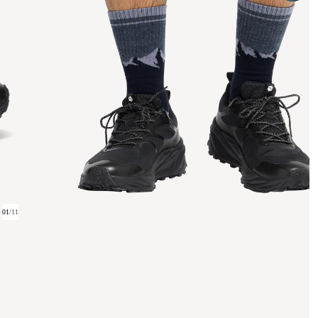
01
/
11