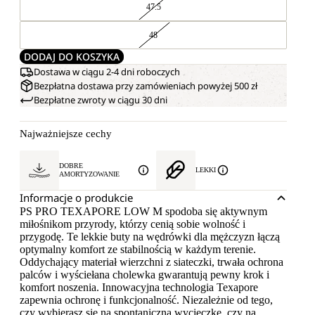
47.5
48
DODAJ DO KOSZYKA
Dostawa w ciągu 2-4 dni roboczych
Bezpłatna dostawa przy zamówieniach powyżej 500 zł
Bezpłatne zwroty w ciągu 30 dni
Najważniejsze cechy
DOBRE
LEKKI
AMORTYZOWANIE
Informacje o produkcie
PS PRO TEXAPORE LOW M spodoba się aktywnym
miłośnikom przyrody, którzy cenią sobie wolność i
przygodę. Te lekkie buty na wędrówki dla mężczyzn łączą
optymalny komfort ze stabilnością w każdym terenie.
Oddychający materiał wierzchni z siateczki, trwała ochrona
palców i wyściełana cholewka gwarantują pewny krok i
komfort noszenia. Innowacyjna technologia Texapore
zapewnia ochronę i funkcjonalność. Niezależnie od tego,
czy wybierasz się na spontaniczną wycieczkę, czy na