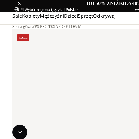
DO 50% ZNIŻKI
Do
40
PL
Wybór regionu i języka
|
Polski
Sale
Kobiety
Mężczyźni
Dzieci
Sprzęt
Odkrywaj
Strona główna
/
PS PRO TEXAPORE LOW M
SALE