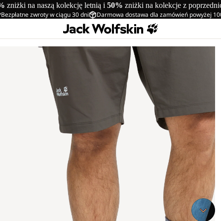
%
zniżki na naszą kolekcję letnią i
50%
zniżki na kolekcje z poprzedn
Bezpłatne zwroty w ciągu 30 dni
Darmowa dostawa dla zamówień powyżej 10