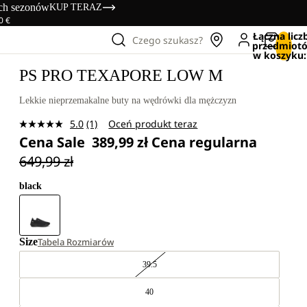
ich sezonów
KUP TERAZ
0 €
Łączna licz
Czego szukasz?
przedmiot
w koszyku:
PS PRO TEXAPORE LOW M
Lekkie nieprzemakalne buty na wędrówki dla mężczyzn
5.0
(1)
Oceń produkt teraz
Czytaj
Cena Sale
389,99 zł
Cena regularna
1
Recenzję.
649,99 zł
Łącze
do
tej
black
samej
strony.
Size
Tabela Rozmiarów
39.5
40