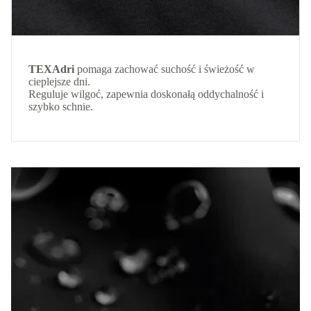
TEXAdri
pomaga zachować suchość i świeżość w
cieplejsze dni.
Reguluje wilgoć, zapewnia doskonałą oddychalność i
szybko schnie.