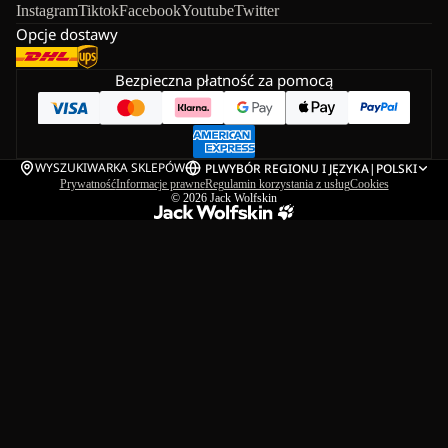
Instagram
Tiktok
Facebook
Youtube
Twitter
Opcje dostawy
Bezpieczna płatność za pomocą
WYSZUKIWARKA SKLEPÓW
PL
WYBÓR REGIONU I JĘZYKA
|
POLSKI
Prywatność
Informacje prawne
Regulamin korzystania z usług
Cookies
© 2026
Jack Wolfskin