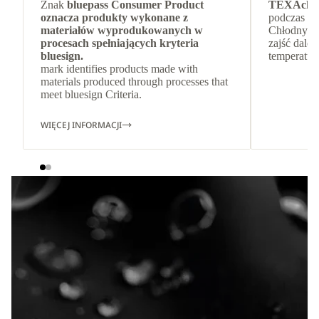
Znak
bluepass Consumer Product
TEXAchil
oznacza produkty wykonane z
podczas up
materiałów wyprodukowanych w
Chłodny w 
procesach spełniających kryteria
zajść dale
bluesign.
temperatur
mark identifies products made with
materials produced through processes that
meet bluesign Criteria.
WIĘCEJ INFORMACJI