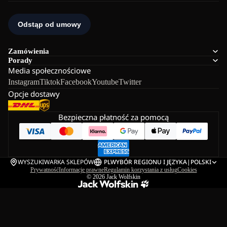
Zamówienia
Porady
Media społecznościowe
Instagram
Tiktok
Facebook
Youtube
Twitter
Opcje dostawy
Bezpieczna płatność za pomocą
WYSZUKIWARKA SKLEPÓW
PL
WYBÓR REGIONU I JĘZYKA
|
POLSKI
Prywatność
Informacje prawne
Regulamin korzystania z usług
Cookies
© 2026
Jack Wolfskin