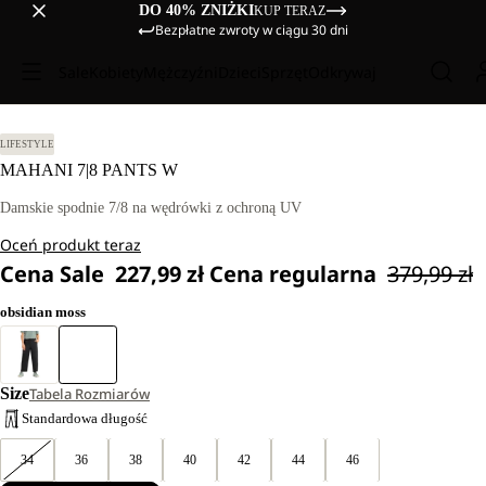
DO 40% ZNIŻKI
KUP TERAZ
Bezpłatne zwroty w ciągu 30 dni
Sale
Kobiety
Mężczyźni
Dzieci
Sprzęt
Odkrywaj
LIFESTYLE
MAHANI 7|8 PANTS W
Damskie spodnie 7/8 na wędrówki z ochroną UV
Oceń produkt teraz
Cena Sale
227,99 zł
Cena regularna
379,99 zł
obsidian moss
Size
Tabela Rozmiarów
Standardowa długość
34
36
38
40
42
44
46