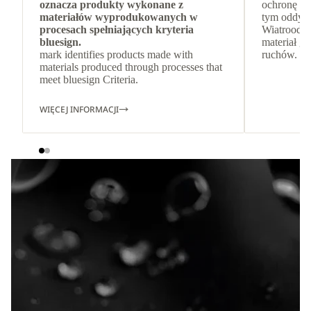
oznacza produkty wykonane z
ochronę pr
materiałów wyprodukowanych w
tym oddych
procesach spełniających kryteria
Wiatroodpo
bluesign.
materiał g
mark identifies products made with
ruchów.
materials produced through processes that
meet bluesign Criteria.
WIĘCEJ INFORMACJI