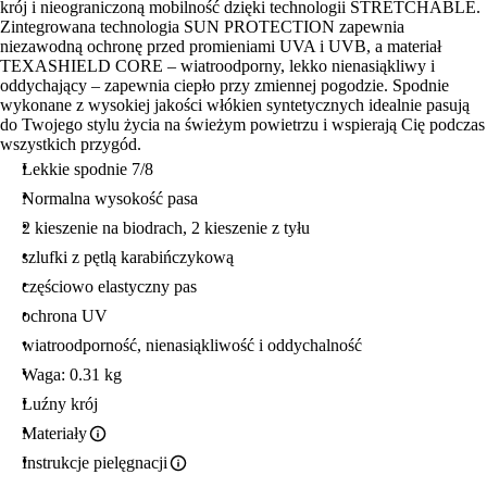
krój i nieograniczoną mobilność dzięki technologii STRETCHABLE.
Zintegrowana technologia SUN PROTECTION zapewnia
niezawodną ochronę przed promieniami UVA i UVB, a materiał
TEXASHIELD CORE – wiatroodporny, lekko nienasiąkliwy i
oddychający – zapewnia ciepło przy zmiennej pogodzie. Spodnie
wykonane z wysokiej jakości włókien syntetycznych idealnie pasują
do Twojego stylu życia na świeżym powietrzu i wspierają Cię podczas
wszystkich przygód.
Lekkie spodnie 7/8
Normalna wysokość pasa
2 kieszenie na biodrach, 2 kieszenie z tyłu
szlufki z pętlą karabińczykową
częściowo elastyczny pas
ochrona UV
wiatroodporność, nienasiąkliwość i oddychalność
Waga: 0.31 kg
Luźny krój
Materiały
Instrukcje pielęgnacji