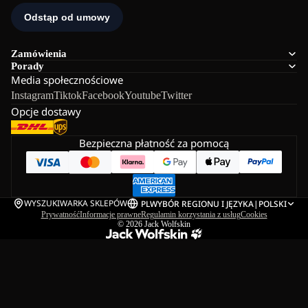
Zamówienia
Porady
Media społecznościowe
Instagram
Tiktok
Facebook
Youtube
Twitter
Opcje dostawy
Bezpieczna płatność za pomocą
WYSZUKIWARKA SKLEPÓW
PL
WYBÓR REGIONU I JĘZYKA
|
POLSKI
Prywatność
Informacje prawne
Regulamin korzystania z usług
Cookies
© 2026
Jack Wolfskin