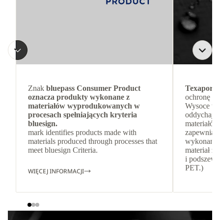
Znak
bluepass Consumer Product
Texapore 
oznacza produkty wykonane z
ochronę pr
materiałów wyprodukowanych w
Wysoce wod
procesach spełniających kryteria
oddychając
bluesign.
materiałów
mark identifies products made with
zapewnia s
materials produced through processes that
wykonana 
meet bluesign Criteria.
materiał z
i podszewk
PET.)
WIĘCEJ INFORMACJI