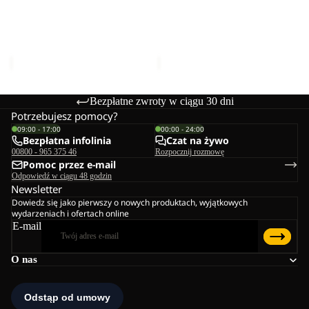
BEAR-
BEAR-
G
G
POLAR BEAR-G
POLAR BEAR-G
TEXAPORE
TEXAPORE
TEXAPORE HIGH VC K
TEXAPORE HIGH VC K
HIGH
HIGH
499,00 zł
499,00 zł
VC
VC
K
K
Bezpłatne zwroty w ciągu 30 dni
Potrzebujesz pomocy?
09:00 - 17:00
00:00 - 24:00
Bezpłatna infolinia
Czat na żywo
00800 - 965 375 46
Rozpocznij rozmowę
Pomoc przez e-mail
Odpowiedź w ciągu 48 godzin
Newsletter
Dowiedz się jako pierwszy o nowych produktach, wyjątkowych
wydarzeniach i ofertach online
E-mail
O nas