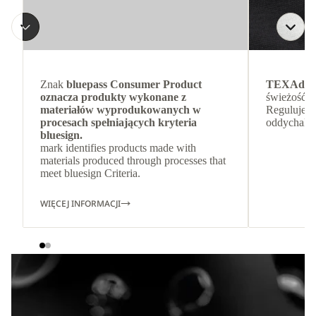
Znak
bluepass Consumer Product
TEXAdri
oznacza produkty wykonane z
świeżość w 
materiałów wyprodukowanych w
Reguluje w
procesach spełniających kryteria
oddychalno
bluesign.
mark identifies products made with
materials produced through processes that
meet bluesign Criteria.
WIĘCEJ INFORMACJI