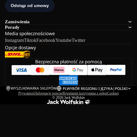
Zamówienia
Porady
Media społecznościowe
Instagram
Tiktok
Facebook
Youtube
Twitter
Opcje dostawy
Bezpieczna płatność za pomocą
WYSZUKIWARKA SKLEPÓW
PL
WYBÓR REGIONU I JĘZYKA
|
POLSKI
Prywatność
Informacje prawne
Regulamin korzystania z usług
Cookies
© 2026
Jack Wolfskin