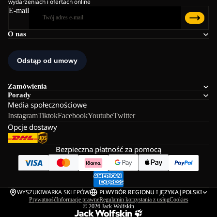
wydarzeniach i ofertach online
E-mail
O nas
Zamówienia
Porady
Media społecznościowe
Instagram
Tiktok
Facebook
Youtube
Twitter
Opcje dostawy
Bezpieczna płatność za pomocą
WYSZUKIWARKA SKLEPÓW
PL
WYBÓR REGIONU I JĘZYKA
|
POLSKI
Prywatność
Informacje prawne
Regulamin korzystania z usług
Cookies
© 2026
Jack Wolfskin