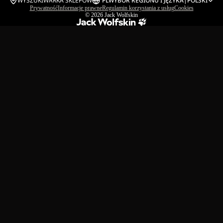
WYSZUKIWARKA SKLEPÓW
PL
WYBÓR REGIONU I JĘZYKA
|
POLSKI
Prywatność
Informacje prawne
Regulamin korzystania z usług
Cookies
© 2026
Jack Wolfskin