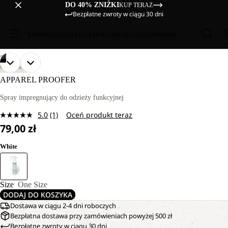
DO 40% ZNIŻKI
KUP TERAZ
Bezpłatne zwroty w ciągu 30 dni
Sale
Kobiety
Mężczyźni
Dzieci
Sprzęt
Odkrywaj
/
03
OTWÓRZ
OTWÓRZ
OTWÓRZ
WĘDRÓWKI
OBRAZ
OBRAZ
OBRAZ
APPAREL PROOFER
NA
NA
NA
PEŁNYM
PEŁNYM
PEŁNYM
Spray impregnujący do odzieży funkcyjnej
EKRANIE
EKRANIE
EKRANIE
5.0
(1)
Oceń produkt teraz
Czytaj
79,00 zł
1
Recenzję.
Łącze
White
do
tej
samej
strony.
Size
One Size
DODAJ DO KOSZYKA
Dostawa w ciągu 2-4 dni roboczych
Bezpłatna dostawa przy zamówieniach powyżej 500 zł
Bezpłatne zwroty w ciągu 30 dni