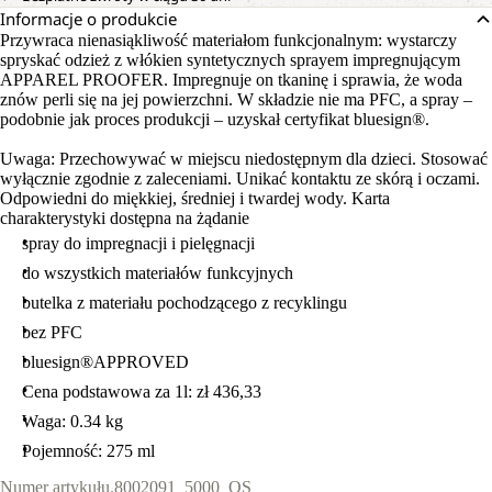
Informacje o produkcie
Przywraca nienasiąkliwość materiałom funkcjonalnym: wystarczy
spryskać odzież z włókien syntetycznych sprayem impregnującym
APPAREL PROOFER. Impregnuje on tkaninę i sprawia, że woda
znów perli się na jej powierzchni. W składzie nie ma PFC, a spray –
podobnie jak proces produkcji – uzyskał certyfikat bluesign®.
Uwaga: Przechowywać w miejscu niedostępnym dla dzieci. Stosować
wyłącznie zgodnie z zaleceniami. Unikać kontaktu ze skórą i oczami.
Odpowiedni do miękkiej, średniej i twardej wody. Karta
charakterystyki dostępna na żądanie
spray do impregnacji i pielęgnacji
do wszystkich materiałów funkcyjnych
butelka z materiału pochodzącego z recyklingu
bez PFC
bluesign®APPROVED
Cena podstawowa za 1l: zł 436,33
Waga: 0.34 kg
Pojemność: 275 ml
Numer artykułu.
8002091_5000_OS