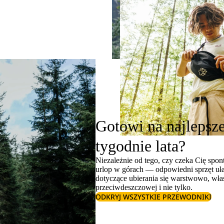
Gotowi na najlepsz
tygodnie lata?
Niezależnie od tego, czy czeka Cię spon
urlop w górach — odpowiedni sprzęt uła
dotyczące
ubierania się warstwowo
, wł
przeciwdeszczowej
i nie tylko.
ODKRYJ WSZYSTKIE PRZEWODNIKI