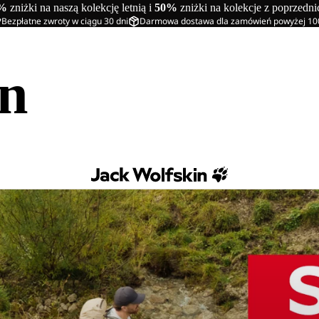
%
zniżki na naszą kolekcję letnią i
50%
zniżki na kolekcje z poprzedn
Bezpłatne zwroty w ciągu 30 dni
Darmowa dostawa dla zamówień powyżej 10
in