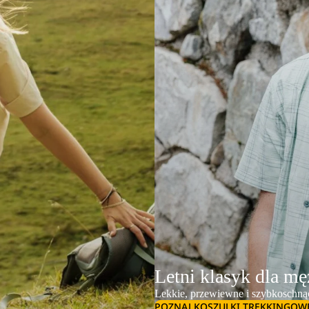
Letni klasyk dla m
Lekkie, przewiewne i szybkoschną
POZNAJ KOSZULKI TREKKINGOW