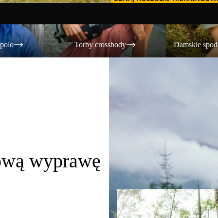
Torby crossbody
Damskie spoden
 polo
Torby crossbody
Damskie spod
iową wyprawę