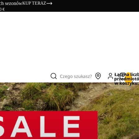
ich sezonów
KUP TERAZ
0 €
Łączna licz
Czego szukasz?
przedmiot
w koszyku: