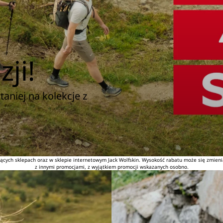
ji!
taniej na kolekcje z
cych sklepach oraz w sklepie internetowym Jack Wolfskin. Wysokość rabatu może się zmienia
z innymi promocjami, z wyjątkiem promocji wskazanych osobno.