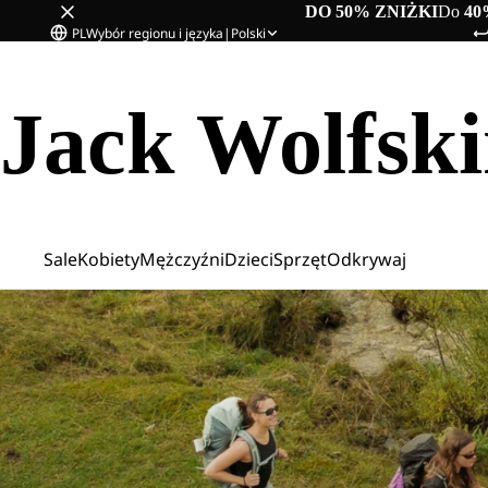
DO 50% ZNIŻKI
Do
40
PL
Wybór regionu i języka
|
Polski
Jack Wolfsk
Sale
Kobiety
Mężczyźni
Dzieci
Sprzęt
Odkrywaj