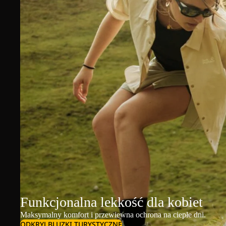
Funkcjonalna lekkość dla kobiet
Maksymalny komfort i przewiewna ochrona na ciepłe dni.
ODKRYJ BLUZKI TURYSTYCZNE