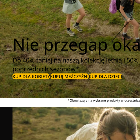
Nie przegap okaz
Do 40% taniej na naszą kolekcję letnią i 50% 
poprzednich sezonów*
KUP DLA KOBIETY
KUPUJ MĘŻCZYŹNI
KUP DLA DZIECI
*Obowiązuje na wybrane produkty w uczestniczą