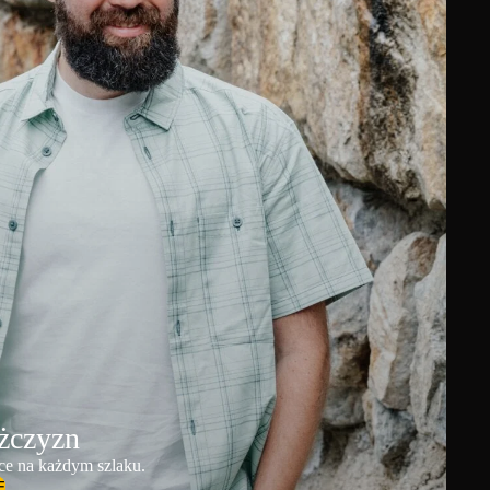
ężczyzn
ce na każdym szlaku.
E