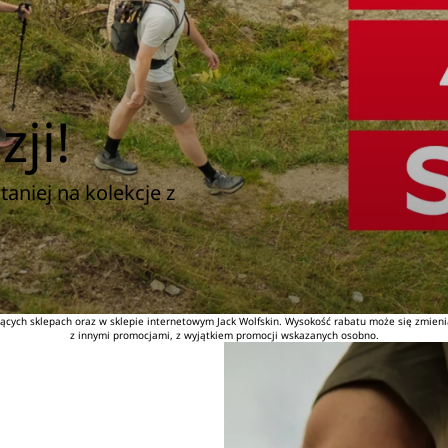
ji!
taniej na kolekcje z
cych sklepach oraz w sklepie internetowym Jack Wolfskin. Wysokość rabatu może się zmienia
z innymi promocjami, z wyjątkiem promocji wskazanych osobno.