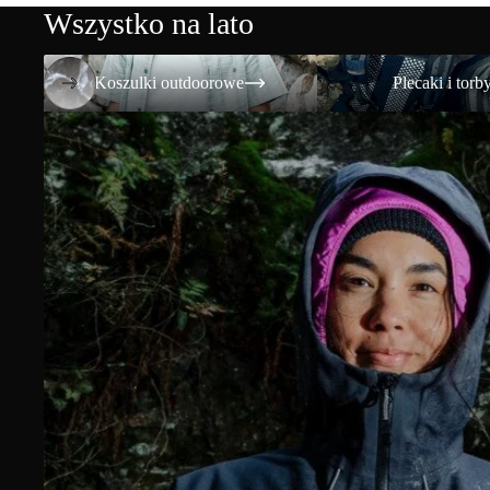
Wszystko na lato
Koszulki outdoorowe
Plecaki i torby
Koszulki outdoorowe
Plecaki i torb