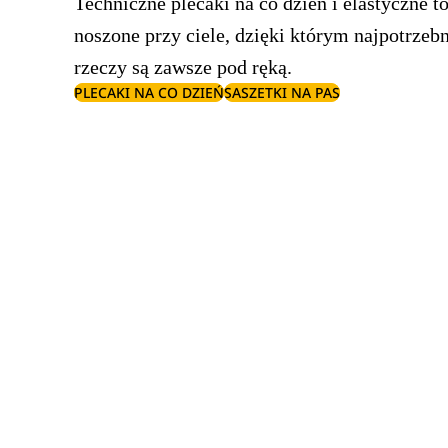
Techniczne plecaki na co dzień i elastyczne t
noszone przy ciele, dzięki którym najpotrzebn
rzeczy są zawsze pod ręką.
PLECAKI NA CO DZIEŃ
SASZETKI NA PAS