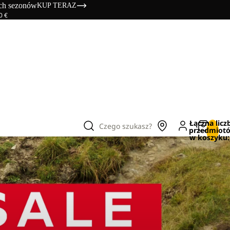
ich sezonów
KUP TERAZ
0 €
Łączna licz
Czego szukasz?
przedmiot
w koszyku: