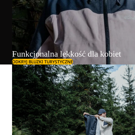
Funkcjonalna lekkość dla kobiet
ODKRYJ BLUZKI TURYSTYCZNE