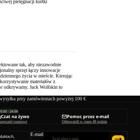
aściwej
pielęgnacji kurtki
ektowane tak, aby niezawodnie
nalny sprzęt łączy innowacje
dziennego życia w mieście. Kierując
ykorzystywanie materiałów z
ie odkrywamy. Jack Wolfskin to
ysyłka przy zamówieniach powyżej 100 €
00:00 - 24:00
Czat na żywo
Pomoc przez e-mail
zpocznij rozmowę
Odpowiedź w ciągu 48 godzin
E-mail
duktach,