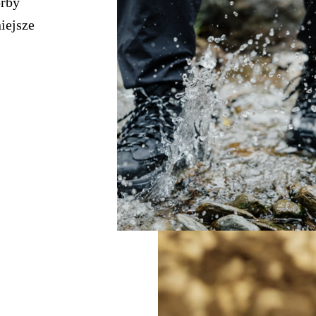
orby
iejsze