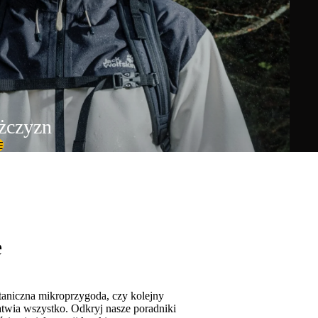
ężczyzn
E
e
taniczna mikroprzygoda, czy kolejny
twia wszystko. Odkryj nasze poradniki