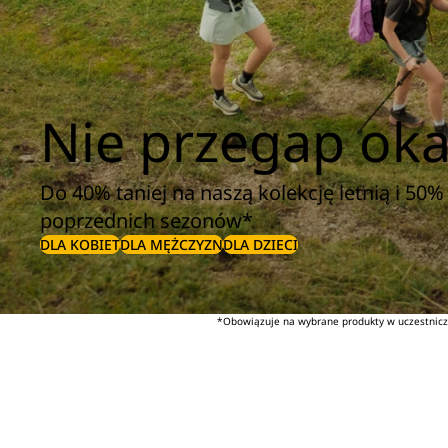
Nie przegap okaz
Do 40% taniej na naszą kolekcję letnią i 50% 
poprzednich sezonów*
DLA KOBIET
DLA MĘŻCZYZN
DLA DZIECI
*Obowiązuje na wybrane produkty w uczestniczą