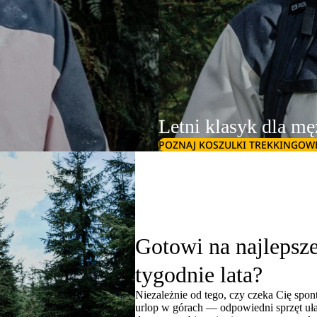
Letni klasyk dla m
POZNAJ KOSZULKI TREKKINGOW
Gotowi na najlepsz
tygodnie lata?
Niezależnie od tego, czy czeka Cię spon
urlop w górach — odpowiedni sprzęt uła