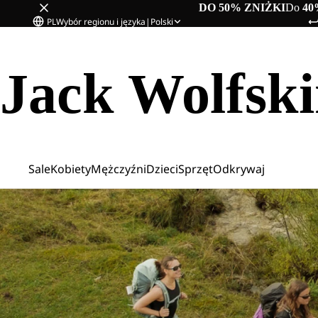
DO 50% ZNIŻKI
Do
40
PL
Wybór regionu i języka
|
Polski
Jack Wolfsk
Sale
Kobiety
Mężczyźni
Dzieci
Sprzęt
Odkrywaj