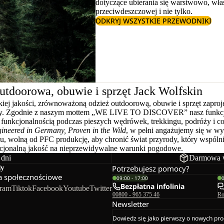
dotyczące
ubierania się warstwowo
, wł
przeciwdeszczowej
i nie tylko.
ODKRYJ WSZYSTKIE PRZEWODNIKI
utdoorowa, obuwie i sprzęt Jack Wolfskin
ej jakości, zrównoważoną odzież outdoorową, obuwie i sprzęt zaproj
ody. Zgodnie z naszym mottem „WE LIVE TO DISCOVER” nasz funkcjo
unkcjonalnością podczas pieszych wędrówek, trekkingu, podróży i co
ineered in Germany, Proven in the Wild
, w pełni angażujemy się w w
ku, wolną od PFC produkcję, aby chronić świat przyrody, który wspóln
kcjonalną jakość na nieprzewidywalne warunki pogodowe.
 dni
Darmowa w
dy
Potrzebujesz pomocy?
 społecznościowe
09:00 - 17:00
Bezpłatna infolinia
gram
Tiktok
Facebook
Youtube
Twitter
00800 - 965 375 46
Ro
Newsletter
Dowiedz się jako pierwszy o nowych pro