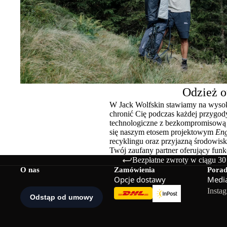
Odzież o
W Jack Wolfskin stawiamy na wysoki
chronić Cię podczas każdej przyg
technologiczne z bezkompromisową f
się naszym etosem projektowym
Eng
recyklingu oraz przyjazną środowis
Twój zaufany partner oferujący fun
Bezpłatne zwroty w ciągu 30
O nas
Zamówienia
Pora
Opcje dostawy
Media
Insta