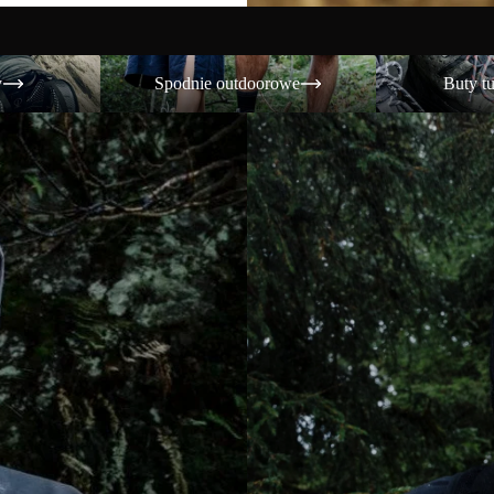
Spodnie outdoorowe
Buty turystyczne
y
Spodnie outdoorowe
Buty t