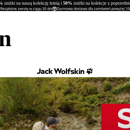
%
zniżki na naszą kolekcję letnią i
50%
zniżki na kolekcje z poprzedn
Bezpłatne zwroty w ciągu 30 dni
Darmowa dostawa dla zamówień powyżej 10
in