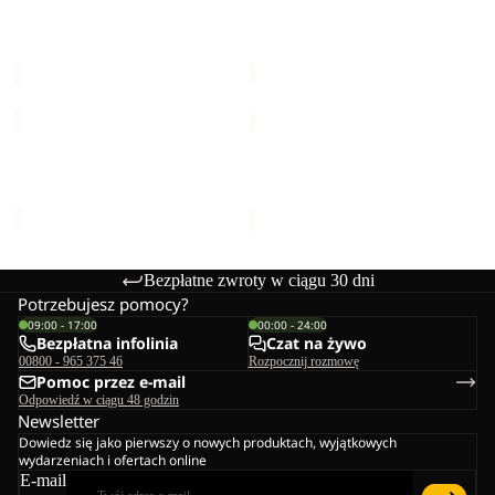
M
TAIGA SANDAL M
PAW SLIDER
329,00 zł
169,00 zł
TAIGA
LEVENTE
SANDAL
SANDAL
W
K
TAIGA SANDAL W
LEVENTE SANDAL K
329,00 zł
279,00 zł
Bezpłatne zwroty w ciągu 30 dni
Potrzebujesz pomocy?
09:00 - 17:00
00:00 - 24:00
Bezpłatna infolinia
Czat na żywo
00800 - 965 375 46
Rozpocznij rozmowę
Pomoc przez e-mail
Odpowiedź w ciągu 48 godzin
Newsletter
Dowiedz się jako pierwszy o nowych produktach, wyjątkowych
wydarzeniach i ofertach online
E-mail