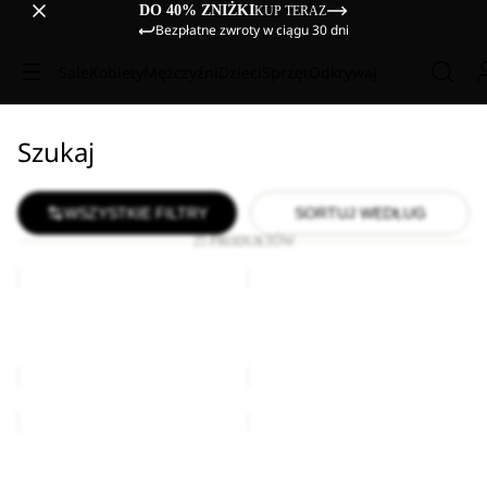
DO 40% ZNIŻKI
KUP TERAZ
Bezpłatne zwroty w ciągu 30 dni
Sale
Kobiety
Mężczyźni
Dzieci
Sprzęt
Odkrywaj
Szukaj
WSZYSTKIE FILTRY
SORTUJ WEDŁUG
25 PRODUKTÓW
HIKEOUT
HIKEOUT
SHORTS
PANTS
M
M
HIKEOUT SHORTS M
HIKEOUT PANTS M
379,00 zł
449,00 zł
HIKEOUT
HIKEOUT
SHORTS
PANTS
M
M
HIKEOUT SHORTS M
HIKEOUT PANTS M