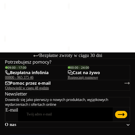
HIKEOUT
HIKEOUT
ZIP
3/4
AWAY
PANTS
HIKEOUT ZIP AWAY PANTS
HIKEOUT 3/4 PANTS W
PANTS
W
M
379,00 zł
M
599,00 zł
Bezpłatne zwroty w ciągu 30 dni
Potrzebujesz pomocy?
09:00 - 17:00
00:00 - 24:00
Bezpłatna infolinia
Czat na żywo
00800 - 965 375 46
Rozpocznij rozmowę
Pomoc przez e-mail
Odpowiedź w ciągu 48 godzin
Newsletter
Dowiedz się jako pierwszy o nowych produktach, wyjątkowych
wydarzeniach i ofertach online
E-mail
O nas