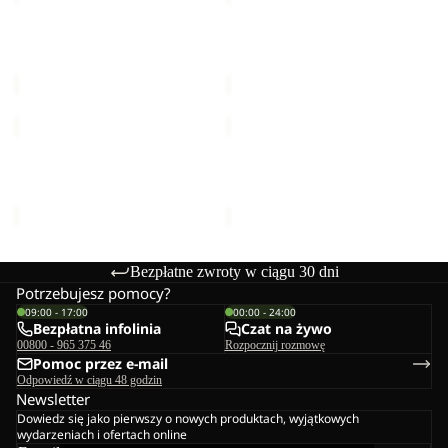
100
100
FZ
FZ
TAUNUS 100 FZ M
TAUNUS 100 FZ M
M
M
269,00 zł
269,00 zł
TAUNUS
TAUNUS
100
100
FZ
FZ
TAUNUS 100 FZ M
TAUNUS 100 FZ M
M
M
269,00 zł
269,00 zł
Bezpłatne zwroty w ciągu 30 dni
Potrzebujesz pomocy?
09:00 - 17:00
00:00 - 24:00
Bezpłatna infolinia
Czat na żywo
00800 - 965 375 46
Rozpocznij rozmowę
Pomoc przez e-mail
Odpowiedź w ciągu 48 godzin
Newsletter
Dowiedz się jako pierwszy o nowych produktach, wyjątkowych
wydarzeniach i ofertach online