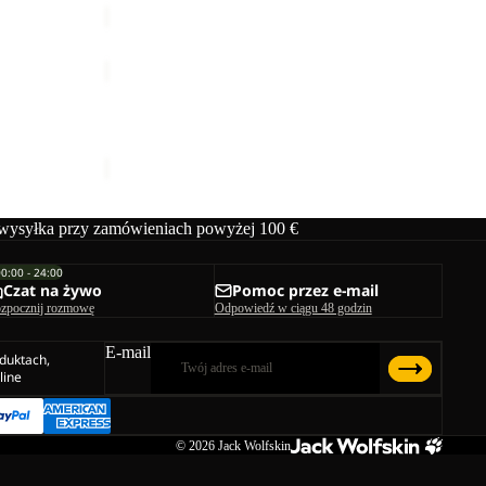
TAUNUS
HZ
M
TAUNUS HZ M
229,00 zł
ysyłka przy zamówieniach powyżej 100 €
00:00 - 24:00
Czat na żywo
Pomoc przez e-mail
zpocznij rozmowę
Odpowiedź w ciągu 48 godzin
E-mail
duktach,
line
© 2026
Jack Wolfskin