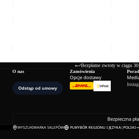
TAUNUS
TAUNUS
HZ
HZ
M
M
TAUNUS HZ M
TAUNUS HZ
229,00 zł
229,00 zł
Bezpłatne zwroty w ciągu 30
O nas
Zamówienia
Pora
Opcje dostawy
Media
Insta
Bezpieczna pł
WYSZUKIWARKA SKLEPÓW
PL
WYBÓR REGIONU I JĘZYKA
|
POLSKI