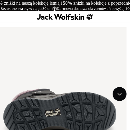
%
zniżki na naszą kolekcję letnią i
50%
zniżki na kolekcje z poprzedn
Bezpłatne zwroty w ciągu 30 dni
Darmowa dostawa dla zamówień powyżej 10