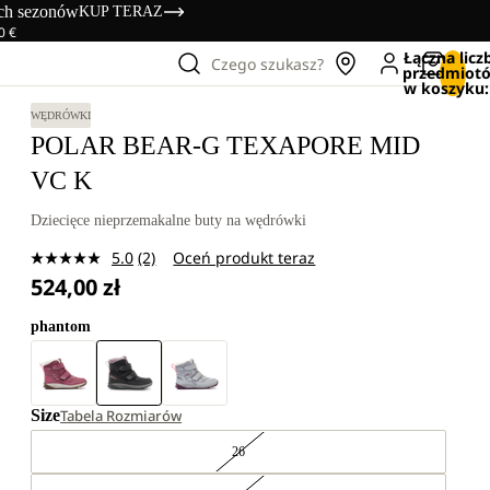
ich sezonów
KUP TERAZ
0 €
Łączna licz
Czego szukasz?
przedmiot
w koszyku:
WĘDRÓWKI
POLAR BEAR-G TEXAPORE MID
VC K
Dziecięce nieprzemakalne buty na wędrówki
5.0
(2)
Oceń produkt teraz
Czytaj
524,00 zł
2
Recenzji.
Łącze
phantom
do
tej
samej
strony.
Size
Tabela Rozmiarów
26