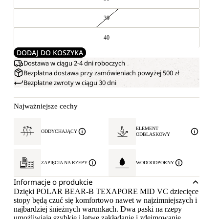
39
40
DODAJ DO KOSZYKA
Dostawa w ciągu 2-4 dni roboczych
Bezpłatna dostawa przy zamówieniach powyżej 500 zł
Bezpłatne zwroty w ciągu 30 dni
Najważniejsze cechy
ELEMENT
ODDYCHAJĄCY
ODBLASKOWY
ZAPIĘCIA NA RZEPY
WODOODPORNY
Informacje o produkcie
Dzięki POLAR BEAR-B TEXAPORE MID VC dziecięce
stopy będą czuć się komfortowo nawet w najzimniejszych i
najbardziej śnieżnych warunkach. Dwa paski na rzepy
umożliwiają szybkie i łatwe zakładanie i zdejmowanie