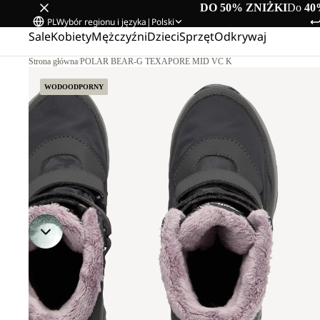
DO 50% ZNIŻKI
Do
40
PL
Wybór regionu i języka
|
Polski
Sale
Kobiety
Mężczyźni
Dzieci
Sprzęt
Odkrywaj
Strona główna
/
POLAR BEAR-G TEXAPORE MID VC K
WODOODPORNY