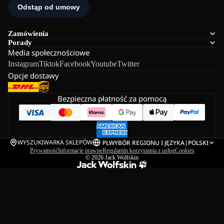
Zamówienia
Porady
Media społecznościowe
Instagram
Tiktok
Facebook
Youtube
Twitter
Opcje dostawy
Bezpieczna płatność za pomocą
WYSZUKIWARKA SKLEPÓW
PL
WYBÓR REGIONU I JĘZYKA
|
POLSKI
Prywatność
Informacje prawne
Regulamin korzystania z usług
Cookies
© 2026
Jack Wolfskin