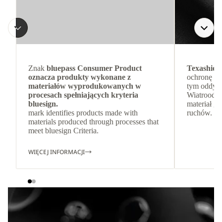
Znak
bluepass Consumer Product
Texashiel
oznacza produkty wykonane z
ochronę pr
materiałów wyprodukowanych w
tym oddych
procesach spełniających kryteria
Wiatroodpo
bluesign.
materiał g
mark identifies products made with
ruchów.
materials produced through processes that
meet bluesign Criteria.
WIĘCEJ INFORMACJI