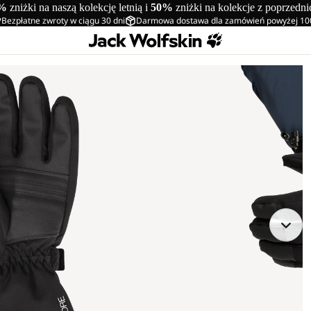
%
zniżki na naszą kolekcję letnią i
50%
zniżki na kolekcje z poprzedn
Bezpłatne zwroty w ciągu 30 dni
Darmowa dostawa dla zamówień powyżej 10