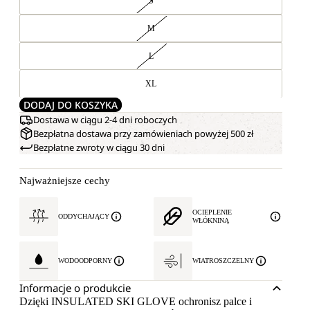
S
M
L
XL
DODAJ DO KOSZYKA
Dostawa w ciągu 2-4 dni roboczych
Bezpłatna dostawa przy zamówieniach powyżej 500 zł
Bezpłatne zwroty w ciągu 30 dni
Najważniejsze cechy
OCIEPLENIE
ODDYCHAJĄCY
WŁÓKNINĄ
WODOODPORNY
WIATROSZCZELNY
Informacje o produkcie
Dzięki INSULATED SKI GLOVE ochronisz palce i