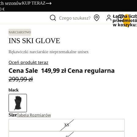
ich sezonów
KUP TERAZ
0 €
Łączna licz
Czego szukasz?
przedmiot
w koszyku:
NARCIARSTWO
INS SKI GLOVE
Rękawiczki narciarskie nieprzemakalne unisex
Oceń produkt teraz
Cena Sale
149,99 zł
Cena regularna
299,99 zł
black
Size
Tabela Rozmiarów
XS