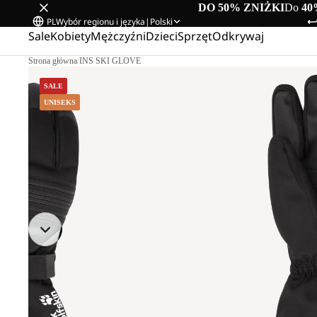
DO 50% ZNIŻKI
Do
40
PL
Wybór regionu i języka
|
Polski
Sale
Kobiety
Mężczyźni
Dzieci
Sprzęt
Odkrywaj
Strona główna
/
INS SKI GLOVE
SALE
UNISEKS